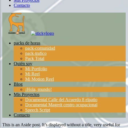
Mis Proyectos
Contacto
packs de horas
pack-comunidad
pack-trafico
Pack Total
Quién soy
Mi Portfolio
Mi Reel
Mi Motion Reel
Blog
¡Hola, mundo!
Mis Proyectos
Documental Calle del Acuerdo 8 elpatio
Documental Magerit centro ocupacional
Speech Script
Contacto
This is an Aside post. It’s displayed without a title, very useful for